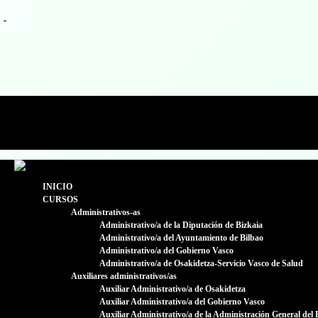
633 70 25 47 / 94 424 99 66
secretaria@estudiosadministrativos.com
Facebook
Facebook
INICIO
CURSOS
Administrativos-as
Administrativo/a de la Diputación de Bizkaia
Administrativo/a del Ayuntamiento de Bilbao
Administrativo/a del Gobierno Vasco
Administrativo/a de Osakidetza-Servicio Vasco de Salud
Auxiliares administrativos/as
Auxiliar Administrativo/a de Osakidetza
Auxiliar Administrativo/a del Gobierno Vasco
Auxiliar Administrativo/a de la Administración General del