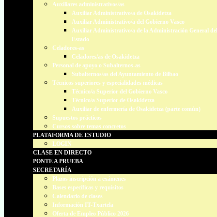
Auxiliares administrativos/as
Auxiliar Administrativo/a de Osakidetza
Auxiliar Administrativo/a del Gobierno Vasco
Auxiliar Administrativo/a de la Administración General de
Estado
Celadores-as
Celadores/as de Osakidetza
Personal de apoyo o Subalternos-as
Subalternos/as del Ayuntamiento de Bilbao
Técnicos superiores y especialidades médicas
Técnico/a Superior del Gobierno Vasco
Técnico/a Superior de Osakidetza
Auxiliar de enfermería de Osakidetza (parte común)
Supuestos prácticos
Cursos sobre temas concretos
PLATAFORMA DE ESTUDIO
LOGIN
CLASE EN DIRECTO
PONTE A PRUEBA
SECRETARÍA
Plazos inscripción a exámenes
Bases específicas y requisitos
Calendario de clases
Información IT-Txartela
Oferta de Empleo Público 2026