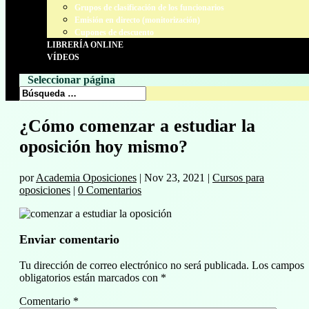
Grupos de clasificación de los funcionarios
Emisión en directo (monitorización)
Cupones de descuento
LIBRERÍA ONLINE
VÍDEOS
Seleccionar página
¿Cómo comenzar a estudiar la
oposición hoy mismo?
por
Academia Oposiciones
|
Nov 23, 2021
|
Cursos para
oposiciones
|
0 Comentarios
Enviar comentario
Tu dirección de correo electrónico no será publicada.
Los campos
obligatorios están marcados con
*
Comentario
*