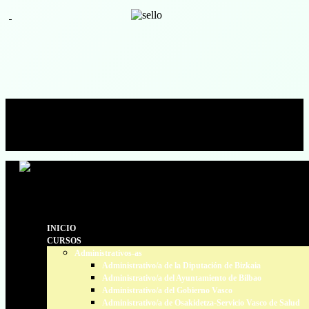
633 70 25 47 / 94 424 99 66
secretaria@estudiosadministrativos.com
Facebook
Facebook
INICIO
CURSOS
Administrativos-as
Administrativo/a de la Diputación de Bizkaia
Administrativo/a del Ayuntamiento de Bilbao
Administrativo/a del Gobierno Vasco
Administrativo/a de Osakidetza-Servicio Vasco de Salud