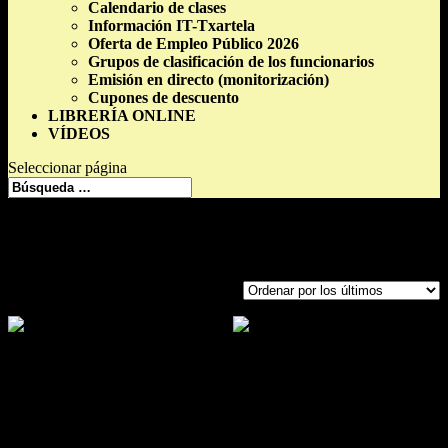
Calendario de clases
Información IT-Txartela
Oferta de Empleo Público 2026
Grupos de clasificación de los funcionarios
Emisión en directo (monitorización)
Cupones de descuento
LIBRERÍA ONLINE
VÍDEOS
Seleccionar página
Cursos
=> Productos etiquetados “administrativo”
administrativo
Ordenado
Mostrando los 2 resultados
por
los
últimos
Supuesto Práctico sobre la
Ley 39-2015 y LRBRL
Curso online e interactivo
para la oposición a
15,00
€
Administrativo-a del Estado