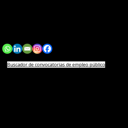
2024
420,00
€
Tus cursos
▶️
Plazos de inscripción a los exámenes oficiales (nueva ventana)
Buscador de convocatorias de empleo público
▶️
Monitor de tareas de actualización