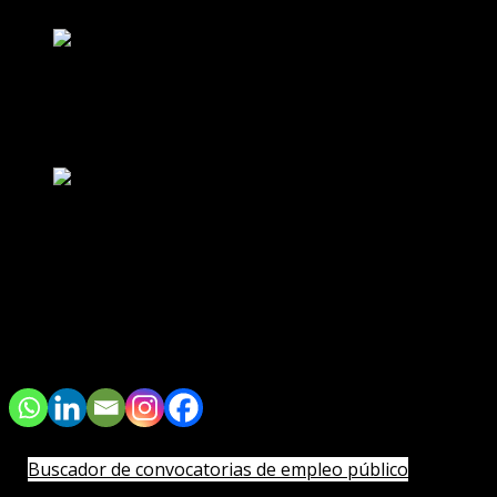
300,00
€
Auxiliar administrativo-a de Osakidetza
2027 – 2028
250,00
€
Auxiliar Administrativo-a del Estado
2027
Valorado con
5.00
de 5
380,00
€
Tus cursos
▶️
Plazos de inscripción a los exámenes oficiales (nueva ventana)
Buscador de convocatorias de empleo público
▶️
Monitor de tareas de actualización