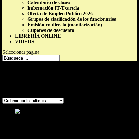
Calendario de clases
Información IT-Txartela
Oferta de Empleo Público 2026
Grupos de clasificación de los funcionarios
Emisión en directo (monitorización)
Cupones de descuento
LIBRERÍA ONLINE
VÍDEOS
Seleccionar página
Cursos
=> Productos etiquetados “curso online”
curso online
Ordenado
Mostrando los 3 resultados
por
los
últimos
Administrativo-a de Osakidetza 2027 –
2028