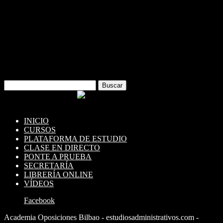
Descarga la APP moodle y utiliza cómodamente todos tus recursos
de la plataforma desde tu dispositivo móvil o tablet.
Buscar:
Puedes usar PayPal
INICIO
CURSOS
PLATAFORMA DE ESTUDIO
CLASE EN DIRECTO
PONTE A PRUEBA
SECRETARÍA
LIBRERÍA ONLINE
VÍDEOS
Facebook
Academia Oposiciones Bilbao - estudiosadministrativos.com -