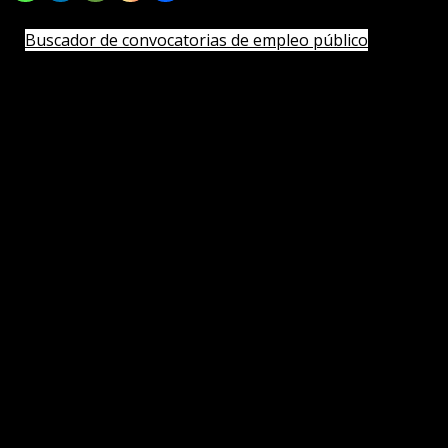
▶️
Plazos de inscripción a los exámenes oficiales (nueva ventana)
Buscador de convocatorias de empleo público
▶️
Monitor de tareas de actualización