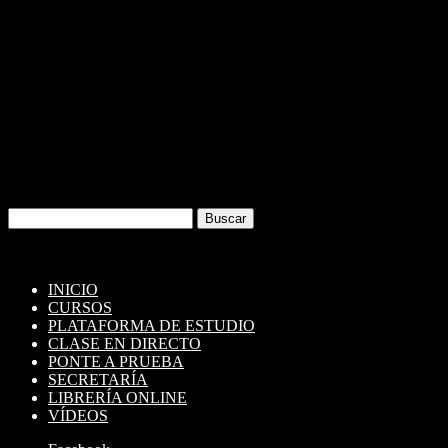
Descarga la APP moodle y utiliza cómodamente todos tus recursos de la
Buscar:
INICIO
CURSOS
PLATAFORMA DE ESTUDIO
CLASE EN DIRECTO
PONTE A PRUEBA
SECRETARÍA
LIBRERÍA ONLINE
VÍDEOS