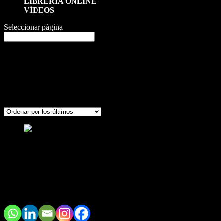
LIBRERÍA ONLINE
VÍDEOS
Seleccionar página
Cursos
=> Productos etiquetados “ley de contratos”
ley de contratos
Mostrando el único resultado
Curso online Ley de Contratos del sect
120,00
€
Tus cursos