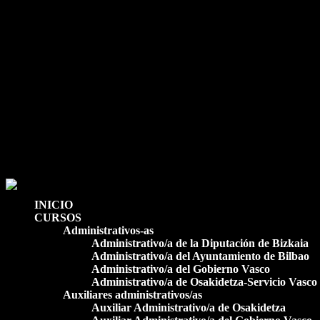
633 70 25 47 / 94 424 99 66
secretaria@estudiosadministrativos.com
Facebook
Facebook
0 elementos
INICIO
CURSOS
Administrativos-as
Administrativo/a de la Diputación de Bizkaia
Administrativo/a del Ayuntamiento de Bilbao
Administrativo/a del Gobierno Vasco
Administrativo/a de Osakidetza-Servicio Vasco
Auxiliares administrativos/as
Auxiliar Administrativo/a de Osakidetza