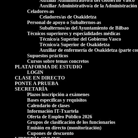
Auxiliar Administrativo/a del Gobierno Vasco
Auxiliar Administrativo/a de la Administración
Celadores-as
Celadores/as de Osakidetza
Personal de apoyo o Subalternos-as
Subalternos/as del Ayuntamiento de Bilbao
Técnicos superiores y especialidades médicas
Técnico/a Superior del Gobierno Vasco
Técnico/a Superior de Osakidetza
Auxiliar de enfermería de Osakidetza (parte c
Supuestos prácticos
Cursos sobre temas concretos
PLATAFORMA DE ESTUDIO
LOGIN
CLASE EN DIRECTO
PONTE A PRUEBA
SECRETARÍA
Plazos inscripción a exámenes
Bases específicas y requisitos
Calendario de clases
Información IT-Txartela
Oferta de Empleo Público 2026
Grupos de clasificación de los funcionarios
Emisión en directo (monitorización)
Cupones de descuento