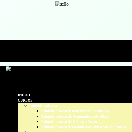
633 70 25 47 / 94 424 99 66
secretaria@estudiosadministrativos.com
Facebook
Facebook
INICIO
CURSOS
Administrativos-as
Administrativo/a de la Diputación de Bizkaia
Administrativo/a del Ayuntamiento de Bilbao
Administrativo/a del Gobierno Vasco
Administrativo/a de Osakidetza-Servicio Vasco de Salud