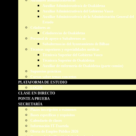
Auxiliares administrativos/as
Auxiliar Administrativo/a de Osakidetza
Auxiliar Administrativo/a del Gobierno Vasco
Auxiliar Administrativo/a de la Administración General del
Estado
Celadores-as
Celadores/as de Osakidetza
Personal de apoyo o Subalternos-as
Subalternos/as del Ayuntamiento de Bilbao
Técnicos superiores y especialidades médicas
Técnico/a Superior del Gobierno Vasco
Técnico/a Superior de Osakidetza
Auxiliar de enfermería de Osakidetza (parte común)
Supuestos prácticos
Cursos sobre temas concretos
PLATAFORMA DE ESTUDIO
LOGIN
CLASE EN DIRECTO
PONTE A PRUEBA
SECRETARÍA
Plazos inscripción a exámenes
Bases específicas y requisitos
Calendario de clases
Información IT-Txartela
Oferta de Empleo Público 2026