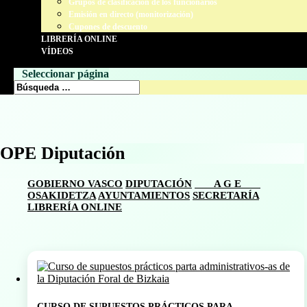
Grupos de clasificación de los funcionarios
Emisión en directo (monitorización)
Cupones de descuento
LIBRERÍA ONLINE
VÍDEOS
Seleccionar página
OPE Diputación
GOBIERNO VASCO
DIPUTACIÓN
A G E
OSAKIDETZA
AYUNTAMIENTOS
SECRETARÍA
LIBRERÍA ONLINE
CURSO DE SUPUESTOS PRÁCTICOS PARA