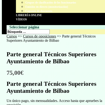
Grupos de clasificación de los funcionarios
Emisión en directo (monitorización)
Cupones de descuento
LIBRERÍA ONLINE
VÍDEOS
Seleccionar página
Cursos
=>
Cursos de oposiciones
=> Parte general Técnicos
Superiores Ayuntamiento de Bilbao
Parte general Técnicos Superiores
Ayuntamiento de Bilbao
75,00
€
Parte general Técnicos Superiores
Ayuntamiento de Bilbao
Un único pago, sin mensualidades. Acceso hasta que apruebes la
oposición.