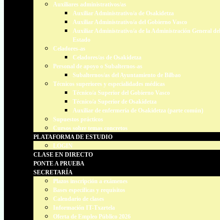
Auxiliares administrativos/as
Auxiliar Administrativo/a de Osakidetza
Auxiliar Administrativo/a del Gobierno Vasco
Auxiliar Administrativo/a de la Administración General de
Estado
Celadores-as
Celadores/as de Osakidetza
Personal de apoyo o Subalternos-as
Subalternos/as del Ayuntamiento de Bilbao
Técnicos superiores y especialidades médicas
Técnico/a Superior del Gobierno Vasco
Técnico/a Superior de Osakidetza
Auxiliar de enfermería de Osakidetza (parte común)
Supuestos prácticos
Cursos sobre temas concretos
PLATAFORMA DE ESTUDIO
LOGIN
CLASE EN DIRECTO
PONTE A PRUEBA
SECRETARÍA
Plazos inscripción a exámenes
Bases específicas y requisitos
Calendario de clases
Información IT-Txartela
Oferta de Empleo Público 2026