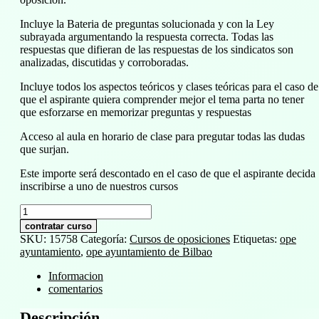
Incluye la Bateria de preguntas solucionada y con la Ley
subrayada argumentando la respuesta correcta. Todas las
respuestas que difieran de las respuestas de los sindicatos son
analizadas, discutidas y corroboradas.
Incluye todos los aspectos teóricos y clases teóricas para el caso de
que el aspirante quiera comprender mejor el tema parta no tener
que esforzarse en memorizar preguntas y respuestas
Acceso al aula en horario de clase para pregutar todas las dudas
que surjan.
Este importe será descontado en el caso de que el aspirante decida
inscribirse a uno de nuestros cursos
Parte
general
contratar curso
Técnicos
SKU:
15758
Categoría:
Cursos de oposiciones
Etiquetas:
ope
Superiores
ayuntamiento
,
ope ayuntamiento de Bilbao
Ayuntamiento
de
Informacion
Bilbao
comentarios
cantidad
Descripción