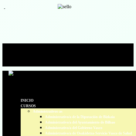
633 70 25 47 / 94 424 99 66
secretaria@estudiosadministrativos.com
Facebook
Facebook
INICIO
CURSOS
Administrativos-as
Administrativo/a de la Diputación de Bizkaia
Administrativo/a del Ayuntamiento de Bilbao
Administrativo/a del Gobierno Vasco
Administrativo/a de Osakidetza-Servicio Vasco de Salud