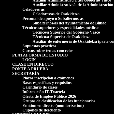
Auxiliar Administrativo/a del Gobierno Vasco
Auxiliar Administrativo/a de la Administración
Celadores-as
Celadores/as de Osakidetza
Personal de apoyo o Subalternos-as
Subalternos/as del Ayuntamiento de Bilbao
Técnicos superiores y especialidades médicas
Técnico/a Superior del Gobierno Vasco
Técnico/a Superior de Osakidetza
Auxiliar de enfermería de Osakidetza (parte c
Supuestos prácticos
Cursos sobre temas concretos
PLATAFORMA DE ESTUDIO
LOGIN
CLASE EN DIRECTO
PONTE A PRUEBA
SECRETARÍA
Plazos inscripción a exámenes
Bases específicas y requisitos
Calendario de clases
Información IT-Txartela
Oferta de Empleo Público 2026
Grupos de clasificación de los funcionarios
Emisión en directo (monitorización)
Cupones de descuento