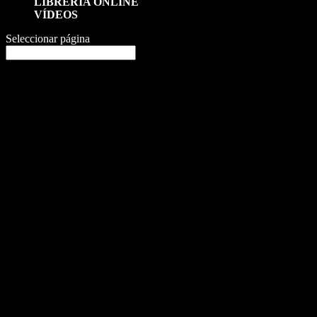
LIBRERÍA ONLINE
VÍDEOS
Seleccionar página
Inicio
/
supuestos prácticos
/ Supuestos Prácticos sobre el Procedimie
Supuestos Prácticos sobre el Pr
Todos los supuestos prácticos disponibles por separado, y otros n