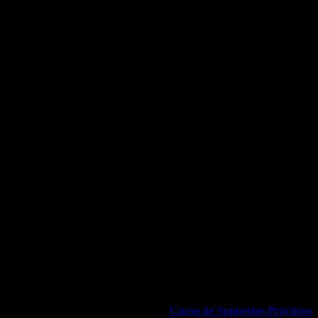
nto administrativo en la Ley 39-2015
ocedimiento administrativo en la
o listados aquí,
están incluidos en el
Curso de Supuestos Prácticos