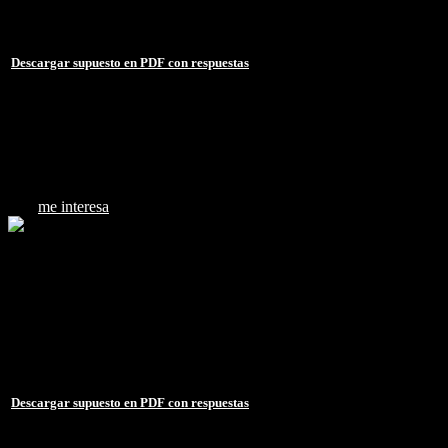
Duración: 39 min.
Acceso durante 1 año (365 días, 24h)
Descargar supuesto en PDF con respuestas
15 €
me interesa
Clase supuesto práctico sobre El Procedimiento administrativo (
Supuesto práctico sobre El Procedimiento administrativo
Fecha: 23/09/2021
Duración: 41 minutos
Acceso durante 1 año (365 días, 24h)
Descargar supuesto en PDF con respuestas