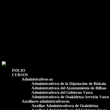
633 70 25 47 / 94 424 99 66
secretaria@estudiosadministrativos.com
Facebook
Facebook
0 elementos
INICIO
CURSOS
Administrativos-as
Administrativo/a de la Diputación de Bizkaia
Administrativo/a del Ayuntamiento de Bilbao
Administrativo/a del Gobierno Vasco
Administrativo/a de Osakidetza-Servicio Vasco
Auxiliares administrativos/as
Auxiliar Administrativo/a de Osakidetza