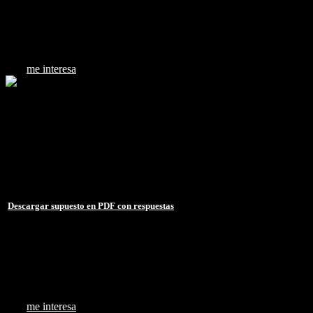
15 €
me interesa
Clase supuesto práctico sobre El Procedimiento administrativo (
Supuesto práctico sobre El Procedimiento administrativo
Fecha: 12/06/2021
Duración: 33 minutos
Acceso durante 1 año (365 días, 24h)
Descargar supuesto en PDF con respuestas
15 €
me interesa