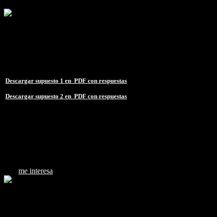
Clase con 2 supuestos prácticos sobre El Procedimiento administ
2 supuestos prácticos sobre El procedimiento administrativo
Fecha: 13/05/2021
Duración: 1 h 41 min.
Acceso durante 1 año (365 días, 24h)
Descargar supuesto 1 en PDF con respuestas
Descargar supuesto 2 en PDF con respuestas
25 €
me interesa
Clase Supuesto práctico sobre El Procedimiento administrativo (
Supuesto práctico sobre el Procedimiento administrativo (12 preg
Fecha: 03/06/2021