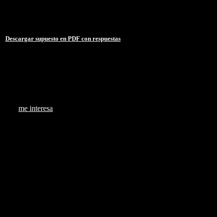
Fecha: 02/06/2022
Duración: 12 min.
Acceso durante 1 año (365 días, 24h)
Descargar supuesto en PDF con respuestas
10 €
me interesa
Supuestos Prácticos sobre el Procedimient
Ley 39-2015. Para todos/as los administrativos/as.
Puedes descargar cada supuesto tratado en clase con las respuest
Tus cursos