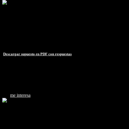
Clase supuesto práctico sobre El Procedimiento administrativo (
Supuesto práctico sobre El Procedimiento administrativo
Fecha: 25/02/2022
Duración: 29 min.
Acceso durante 1 año (365 días, 24h)
Descargar supuesto en PDF con respuestas
15 €
me interesa
Clase supuesto práctico sobre El Procedimiento administrativo (
Supuesto práctico sobre El Proceimiento administrativo (examen o