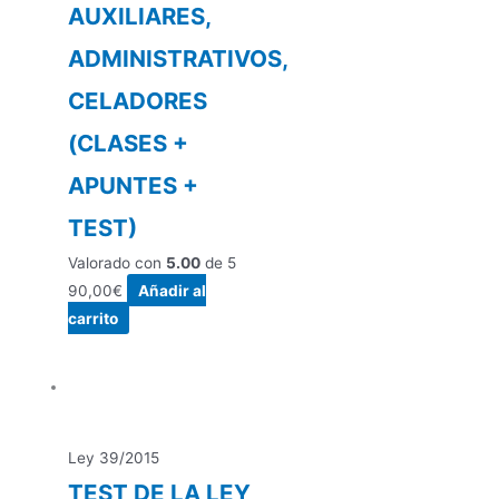
AUXILIARES,
ADMINISTRATIVOS,
CELADORES
(CLASES +
APUNTES +
TEST)
Valorado con
5.00
de 5
90,00
€
Añadir al
carrito
Ley 39/2015
TEST DE LA LEY