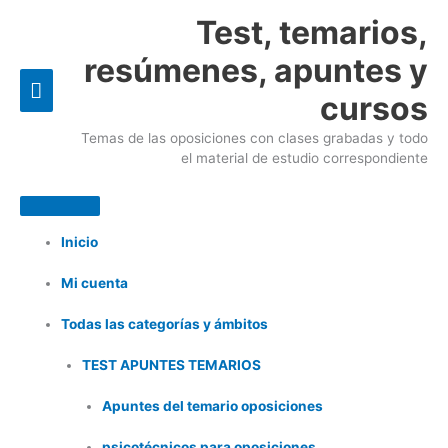
Ir
Menú
Test, temarios,
al
principal
resúmenes, apuntes y
contenido
cursos
Temas de las oposiciones con clases grabadas y todo
el material de estudio correspondiente
Inicio
Mi cuenta
Todas las categorías y ámbitos
TEST APUNTES TEMARIOS
Apuntes del temario oposiciones
psicotécnicos para oposiciones