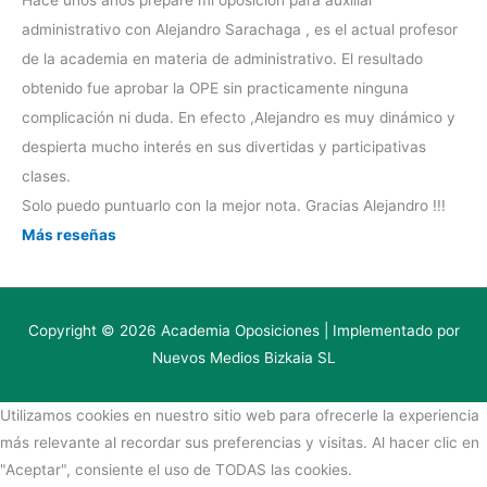
administrativo con Alejandro Sarachaga , es el actual profesor
de la academia en materia de administrativo. El resultado
obtenido fue aprobar la OPE sin practicamente ninguna
complicación ni duda. En efecto ,Alejandro es muy dinámico y
despierta mucho interés en sus divertidas y participativas
clases.
Solo puedo puntuarlo con la mejor nota. Gracias Alejandro !!!
Más reseñas
Copyright © 2026 Academia Oposiciones | Implementado por
Nuevos Medios Bizkaia SL
Utilizamos cookies en nuestro sitio web para ofrecerle la experiencia
más relevante al recordar sus preferencias y visitas. Al hacer clic en
"Aceptar", consiente el uso de TODAS las cookies.