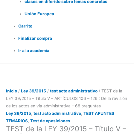
clases en diferido sobre temas concretos
Unión Europea
Carrito
Finalizar compra
Ir a la academia
TEST
de
Inicio
/
Ley 39/2015
/
test acto administrativo
/ TEST de la
la
LEY 39/2015 – Título V – ARTÍCULOS 106 – 126 : De la revisión
LEY
de los actos en vía administrativa – 68 preguntas
39/2015
Ley 39/2015
,
test acto administrativo
,
TEST APUNTES
-
TEMARIOS
,
Test de oposiciones
TEST de la LEY 39/2015 – Título V –
Título