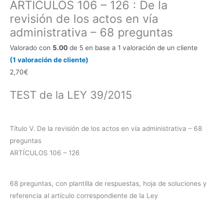
ARTÍCULOS 106 – 126 : De la
V
-
revisión de los actos en vía
ARTÍCULOS
administrativa – 68 preguntas
106
Valorado con
5.00
de 5 en base a
1
valoración de un cliente
-
(
1
valoración de cliente)
126
2,70
€
:
De
TEST de la LEY 39/2015
la
revisión
de
Título V. De la revisión de los actos en vía administrativa – 68
los
preguntas
actos
ARTÍCULOS 106 – 126
en
vía
68 preguntas, con plantilla de respuestas, hoja de soluciones y
administrativa
referencia al artículo correspondiente de la Ley
-
68