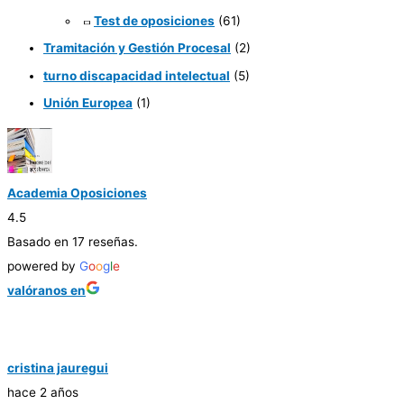
Test de oposiciones
(61)
Tramitación y Gestión Procesal
(2)
turno discapacidad intelectual
(5)
Unión Europea
(1)
Academia Oposiciones
4.5
Basado en 17 reseñas.
powered by
G
o
o
g
l
e
valóranos en
cristina jauregui
hace 2 años