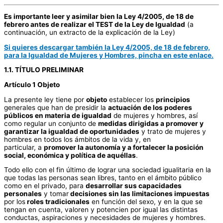
Es importante leer y asimilar bien la Ley 4/2005, de 18 de
febrero antes de realizar el TEST de la Ley de Igualdad
(a
continuación, un extracto de la explicación de la Ley)
Si quieres descargar también la Ley 4/2005, de 18 de febrero,
para la Igualdad de Mujeres y Hombres, pincha en este enlace.
1.1. TÍTULO PRELIMINAR
Artículo 1 Objeto
La presente ley tiene por
objeto
establecer los
principios
generales que han de presidir la
actuación de los poderes
públicos en materia de igualdad
de mujeres y hombres, así
como regular un conjunto de
medidas dirigidas a promover y
garantizar la igualdad de oportunidades
y trato de mujeres y
hombres en todos los ámbitos de la vida y, en
particular, a
promover la autonomía y a fortalecer la posición
social, económica y política de aquéllas
.
Todo ello con el fin último de lograr una sociedad igualitaria en la
que todas las personas sean libres, tanto en el ámbito público
como en el privado, para
desarrollar sus capacidades
personales
y tomar
decisiones sin las limitaciones impuestas
por los
roles tradicionales
en función del sexo, y en la que se
tengan en cuenta, valoren y potencien por igual las distintas
conductas, aspiraciones y necesidades de mujeres y hombres.