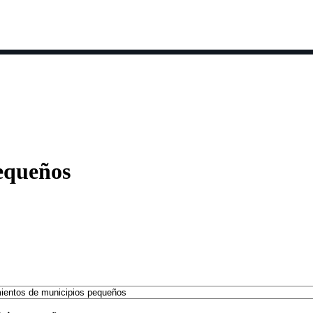
s por fecha
Clase en directo ▼
Información 
equeños