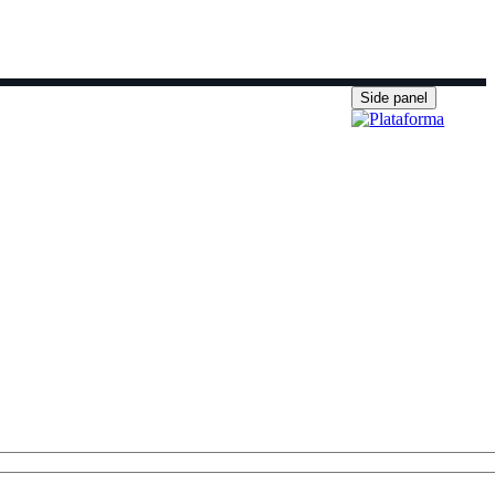
Side panel
e inscripción
Secretaría ▼
633 70 25 47