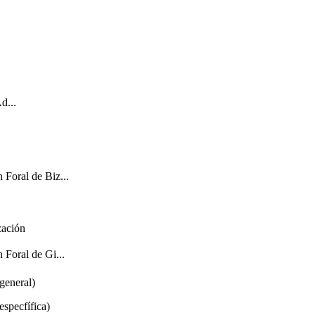
d...
 Foral de Biz...
zación
 Foral de Gi...
general)
specfífica)