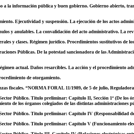
o a la información pública y buen gobierno. Gobierno abierto, tra
miento. Ejecutividad y suspensión. La ejecución de los actos admin
nulos y anulables. La convalidación del acto administrativo. La revi
ales y clases. Régimen jurídico. Procedimientos sustitutivos de los
traciones Públicas. De la potestad sancionadora de las Administr
égimen actual. Daños resarcibles. La acción y el procedimiento ad
 procedimiento de otorgamiento.
enanzas fiscales. “NORMA FORAL 11/1989, de 5 de julio, Regulador
ctor Público. Titulo preliminar: Capítulo II, Sección 1ª (De los ó
ento de los órganos colegiados de las distintas administraciones pú
Sector Público. Titulo preliminar: Capítulo IV (Responsabilidad de
ector Público. Titulo preliminar: Capítulo V (Funcionamiento elec
ctor Público. Título III, Capítulo IV (Relaciones electrónicas ent