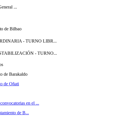
eneral ...
to de Bilbao
o ORDINARIA - TURNO LIBR...
ao ESTABILIZACIÓN - TURNO...
os
to de Barakaldo
to de Oñati
vocatorias en el ...
tamiento de B...