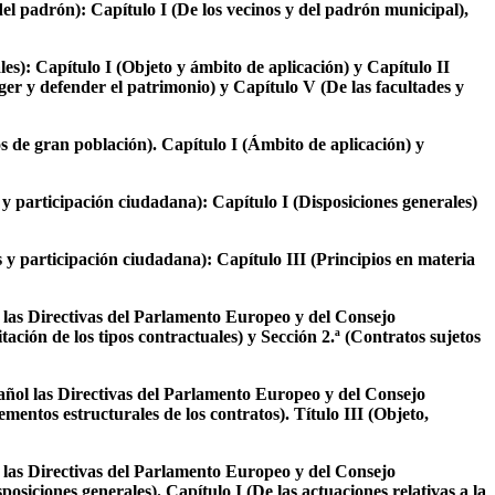
el padrón): Capítulo I (De los vecinos y del padrón municipal),
es): Capítulo I (Objeto y ámbito de aplicación) y Capítulo II
ger y defender el patrimonio) y Capítulo V (De las facultades y
 de gran población). Capítulo I (Ámbito de aplicación) y
 y participación ciudadana): Capítulo I (Disposiciones generales)
 y participación ciudadana): Capítulo III (Principios en materia
l las Directivas del Parlamento Europeo y del Consejo
ación de los tipos contractuales) y Sección 2.ª (Contratos sujetos
añol las Directivas del Parlamento Europeo y del Consejo
entos estructurales de los contratos). Título III (Objeto,
l las Directivas del Parlamento Europeo y del Consejo
siciones generales). Capítulo I (De las actuaciones relativas a la