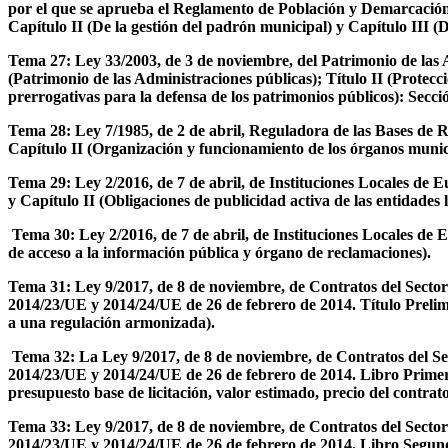
por el que se aprueba el Reglamento de Población y Demarcación Te
Capítulo II (De la gestión del padrón municipal) y Capítulo III 
Tema 27: Ley 33/2003, de 3 de noviembre, del Patrimonio de las A
(Patrimonio de las Administraciones públicas); Título II (Protecc
prerrogativas para la defensa de los patrimonios públicos): Secci
Tema 28: Ley 7/1985, de 2 de abril, Reguladora de las Bases de 
Capítulo II (Organización y funcionamiento de los órganos munici
Tema 29: Ley 2/2016, de 7 de abril, de Instituciones Locales de E
y Capítulo II (Obligaciones de publicidad activa de las entidades l
Tema 30: Ley 2/2016, de 7 de abril, de Instituciones Locales de E
de acceso a la información pública y órgano de reclamaciones).
Tema 31: Ley 9/2017, de 8 de noviembre, de Contratos del Sector
2014/23/UE y 2014/24/UE de 26 de febrero de 2014. Título Prelimina
a una regulación armonizada).
Tema 32: La Ley 9/2017, de 8 de noviembre, de Contratos del Sec
2014/23/UE y 2014/24/UE de 26 de febrero de 2014. Libro Primero (
presupuesto base de licitación, valor estimado, precio del contrat
Tema 33: Ley 9/2017, de 8 de noviembre, de Contratos del Sector
2014/23/UE y 2014/24/UE de 26 de febrero de 2014. Libro Segundo (