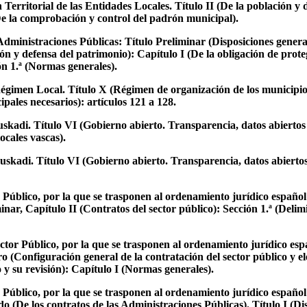
rritorial de las Entidades Locales. Título II (De la población y d
(De la comprobación y control del padrón municipal).
dministraciones Públicas: Título Preliminar (Disposiciones general
ión y defensa del patrimonio): Capítulo I (De la obligación de prote
ón 1.ª (Normas generales).
Régimen Local. Título X (Régimen de organización de los municipios
pales necesarios): artículos 121 a 128.
uskadi. Título VI (Gobierno abierto. Transparencia, datos abiertos
ocales vascas).
uskadi. Título VI (Gobierno abierto. Transparencia, datos abiertos
 Público, por la que se trasponen al ordenamiento jurídico españo
r, Capítulo II (Contratos del sector público): Sección 1.ª (Delimit
tor Público, por la que se trasponen al ordenamiento jurídico esp
Configuración general de la contratación del sector público y elem
o y su revisión): Capítulo I (Normas generales).
 Público, por la que se trasponen al ordenamiento jurídico españo
De los contratos de las Administraciones Públicas). Título I (Dispo