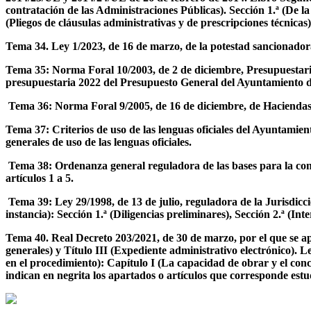
contratación de las Administraciones Públicas). Sección 1.ª (De l
(Pliegos de cláusulas administrativas y de prescripciones técnicas)
Tema 34. Ley 1/2023, de 16 de marzo, de la potestad sancionadora
Tema 35: Norma Foral 10/2003, de 2 de diciembre, Presupuestaria d
presupuestaria 2022 del Presupuesto General del Ayuntamiento de 
Tema 36: Norma Foral 9/2005, de 16 de diciembre, de Haciendas Loc
Tema 37: Criterios de uso de las lenguas oficiales del Ayuntamien
generales de uso de las lenguas oficiales.
Tema 38: Ordenanza general reguladora de las bases para la con
artículos 1 a 5.
Tema 39: Ley 29/1998, de 13 de julio, reguladora de la Jurisdic
instancia): Sección 1.ª (Diligencias preliminares), Sección 2.ª (
Tema 40. Real Decreto 203/2021, de 30 de marzo, por el que se ap
generales) y Título III (Expediente administrativo electrónico). 
en el procedimiento): Capítulo I (La capacidad de obrar y el conce
indican en negrita los apartados o artículos que corresponde es