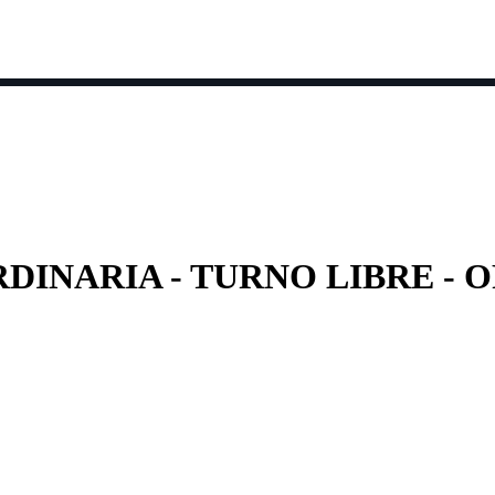
s por fecha
Clase en directo ▼
Información 
ao ORDINARIA - TURNO LIBRE -