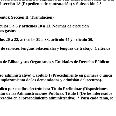
ubsección 1.ª (Expediente de contratación) y Subsección 2.ª
nto): Sección II (Tramitación).
ulos 5 a 6 y artículos 10 a 13. Normas de ejecución
os gastos.
20 a 22, artículos 29 a 33, artículo 44 y artículo 50.
e servicio, lenguas relacionales y lenguas de trabajo. Criterios
o de Bilbao y sus Organismos y Entidades de Derecho Público:
so-administrativo) Capítulo I (Procedimiento en primera o única
.ª (Emplazamiento de los demandados y admisión del recurso).
ico por medios electrónicos: Título Preliminar (Disposiciones
ún de las Administraciones Públicas. Título I (De los interesados
eresados en el procedimiento administrativo). * Para cada tema, se