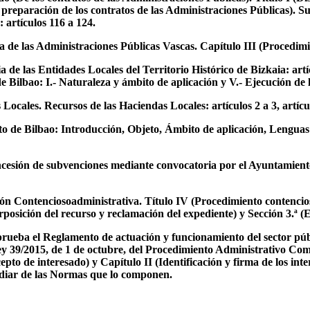
a preparación de los contratos de las Administraciones Públicas). S
: artículos 116 a 124.
 de las Administraciones Públicas Vascas. Capítulo III (Procedimie
e las Entidades Locales del Territorio Histórico de Bizkaia: artíc
Bilbao: I.- Naturaleza y ámbito de aplicación y V.- Ejecución de l
ales. Recursos de las Haciendas Locales: artículos 2 a 3, artículos 
to de Bilbao: Introducción, Objeto, Ámbito de aplicación, Lenguas d
cesión de subvenciones mediante convocatoria por el Ayuntamient
ción Contenciosoadministrativa. Título IV (Procedimiento contencio
Interposición del recurso y reclamación del expediente) y Sección 3
rueba el Reglamento de actuación y funcionamiento del sector públ
Ley 39/2015, de 1 de octubre, del Procedimiento Administrativo Com
pto de interesado) y Capítulo II (Identificación y firma de los int
tudiar de las Normas que lo componen.