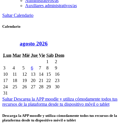
Administrativos/as
Auxiliares administrativos/as
Saltar Calendario
Calendario
agosto 2026
Lun
Mar
Mié
Jue
Vie
Sáb
Dom
1
2
3
4
5
6
7
8
9
10
11
12
13
14
15
16
17
18
19
20
21
22
23
24
25
26
27
28
29
30
31
Saltar Descarga la APP moodle y utiliza cómodamente todos tus
recursos de la plataforma desde tu dispositivo móvil o tablet
Descarga la APP moodle y utiliza cómodamente todos tus recursos de la
plataforma desde tu dispositivo móvil o tablet