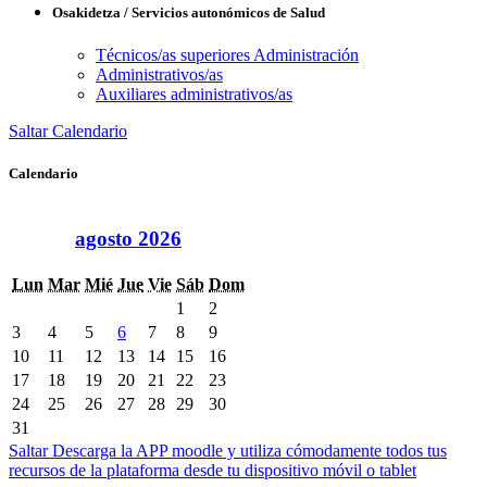
Osakidetza / Servicios autonómicos de Salud
Técnicos/as superiores Administración
Administrativos/as
Auxiliares administrativos/as
Saltar Calendario
Calendario
agosto 2026
Lun
Mar
Mié
Jue
Vie
Sáb
Dom
1
2
3
4
5
6
7
8
9
10
11
12
13
14
15
16
17
18
19
20
21
22
23
24
25
26
27
28
29
30
31
Saltar Descarga la APP moodle y utiliza cómodamente todos tus
recursos de la plataforma desde tu dispositivo móvil o tablet