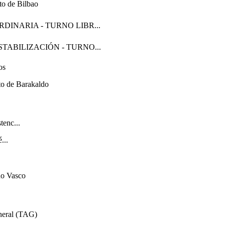
to de Bilbao
o ORDINARIA - TURNO LIBR...
ao ESTABILIZACIÓN - TURNO...
os
to de Barakaldo
tenc...
...
no Vasco
neral (TAG)