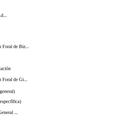
d...
 Foral de Biz...
zación
 Foral de Gi...
general)
specfífica)
eneral ...