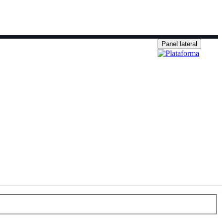
Panel lateral
e inscripción
Secretaría ▼
633 70 25 47