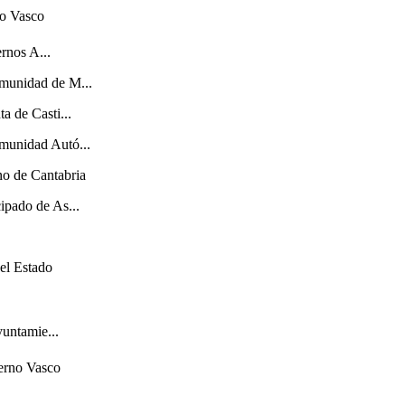
no Vasco
rnos A...
omunidad de M...
ta de Casti...
omunidad Autó...
no de Cantabria
cipado de As...
el Estado
yuntamie...
ierno Vasco