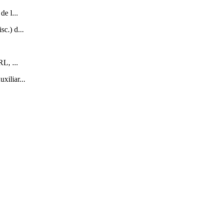
de l...
c.) d...
L, ...
xiliar...